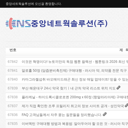
중앙네트웍솔루션에 오신걸 환영합니다.
번호
제 
67842
이것은 혁명이다! 뉴토끼만의 독점 웹툰 컬렉션 - 웹툰링크 2026 최신 
67841
알로홀 50정 (담즙분비촉진제) 구매대행 - 러시아 약, 의약품 전문 직구
67840
카마그라젤섭취 바오메이드래곤 최신 정보 매일 업데이트! 믿을 수 있는
67839
부산 해운대구 24시 약국 찾기ㅣ내 근처 약국 리스트 위치 지도
67838
플라케닐 - 하이드록시클로로퀸 200mg x 60정 (항말라리아제) 구매대행
67837
제가 직접 확인한 조루 프릴리지 최고의 정보 사이트 공개 - 성인약국
67836
FAQ 고객님들께서 자주 묻는 질문들을 정리했습니다.
67835
이버멕틴 구매대행 방법과 복용법: 알아두어야 할 모든 것 - 러시아 직구 우라