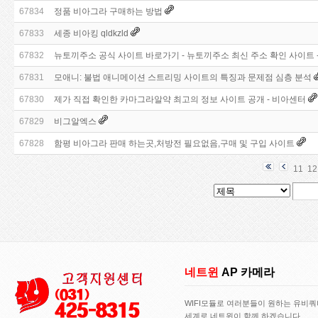
67834
정품 비아그라 구매하는 방법
67833
세종 비아킹 qldkzld
67832
뉴토끼주소 공식 사이트 바로가기 - 뉴토끼주소 최신 주소 확인 사이트 
67831
모애니: 불법 애니메이션 스트리밍 사이트의 특징과 문제점 심층 분석
67830
제가 직접 확인한 카마그라알약 최고의 정보 사이트 공개 - 비아센터
67829
비그알엑스
67828
함평 비아그라 판매 하는곳,처방전 필요없음,구매 및 구입 사이트
11
12
네트윈
AP 카메라
WIFI모듈로 여러분들이 원하는 유비
세계로 네트윈이 함께 하겠습니다..