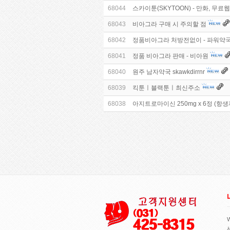
68044
스카이툰(SKYTOON) - 만화, 무료
68043
비아그라 구매 시 주의할 점
68042
정품비아그라 처방전없이 - 파워약
68041
정품 비아그라 판매 - 비아원
68040
원주 남자약국 skawkdirrnr
68039
킥툰ㅣ블랙툰ㅣ최신주소
68038
아지트로마이신 250mg x 6정 (항