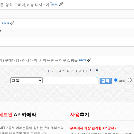
웹툰, 영화, 드라마, 예능 다시보기
국
생제) 구매대행 - 러시아 약, 의약품 전문 직구 쇼핑몰
1
2
3
4
5
6
7
8
9
10
and
o
네트윈
AP 카메라
사용
후기
WIFI모듈로 여러분들이 원하는 유비쿼터스의
우주에서 가장 편리한 AP 공유기
세계로 네트윈이 함께 하겠습니다..