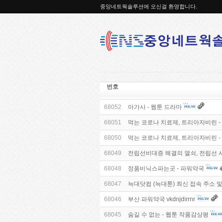
중앙네트웍솔루션에 오신걸 환영합니다.
번호
68052
아가사 - 웹툰 드라마
68051
먹는 코로나 치료제, 트리아자비린 - 러
68050
먹는 코로나 치료제, 트리아자비린 - 러
68049
전립선비대증 해결의 열쇠, 전립선 
68048
정품비닉스파는곳 - 파워약국
68047
늑대닷컴 (늑대툰) 최신 접속 주소 및
68046
부산 파워약국 vkdnjdirrnr
68045
숨길 수 없는 - 웹툰 작품감상평