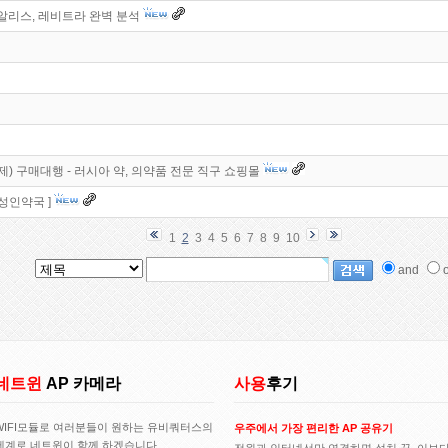
알리스, 레비트라 완벽 분석
생제) 구매대행 - 러시아 약, 의약품 전문 직구 쇼핑몰
성인약국 ]
1
2
3
4
5
6
7
8
9
10
and
o
네트윈
AP 카메라
사용
후기
WIFI모듈로 여러분들이 원하는 유비쿼터스의
우주에서 가장 편리한 AP 공유기
세계로 네트윈이 함께 하겠습니다..