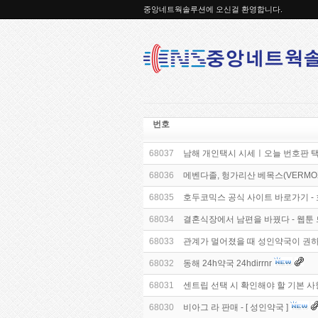
중앙네트웍솔루션에 오신걸 환영합니다.
번호
68037
남해 개인택시 시세ㅣ오늘 번호판 택
68036
메벤다졸, 헝가리산 베목스(VERMOX) 
68035
호두코믹스 공식 사이트 바로가기 - 
68034
결혼식장에서 남편을 바꿨다 - 웹툰
68033
관계가 멀어졌을 때 성인약국이 권하
68032
동해 24h약국 24hdirrnr
68031
센트립 선택 시 확인해야 할 기본 사
68030
비아그 라 판매 - [ 성인약국 ]