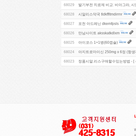
68029
발기부전 치료제 비교: 비아그라, 시
68028
시알리스약국 tldkffltmdirrnr
68027
포천 아드레닌 dkemfpsls
68026
만남사이트 aksskatkdlxm
68025
아이코스 1+1병(60캡슐)
68024
아지트로마이신 250mg x 6정 (항
68023
정품시알.리스구매할수있는방법 - [ 