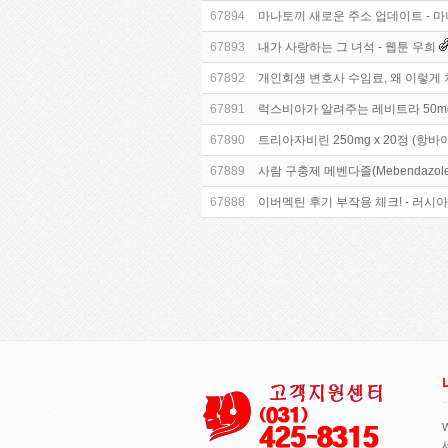
67894
마나토끼 새로운 주소 업데이트 - 마나토
67893
내가 사랑하는 그 녀석 - 웹툰 우희
67892
개인회생 변호사 수임료, 왜 이렇게
67891
럭스비아가 알려주는 레비트라 50m
67890
트리아자비린 250mg x 20정 (항
67889
사람 구충제 메벤다졸(Mebendazol
67888
이버멕틴 후기 부작용 체크! - 러시아 직