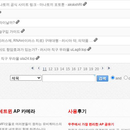
끼 공식 사이트 링크 - 마나토끼 포토툰 - akskxhRl
 차이날까?
g구입 가이드
바이러스제, RNA바이러스 치료) 구매대행 - 러시아 약, 의약품 …
e)도 항암효과가 있는가? - 러시아 직구 우라몰 uLag9.top
구 우라몰 ula24.top
11
12
13
14
15
16
17
18
19
20
and
o
네트윈
AP 카메라
사용
후기
WIFI모듈로 여러분들이 원하는 유비쿼터스의
우주에서 가장 편리한 AP 공유기
세계로 네트윈이 함께 하겠습니다..