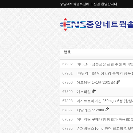
중앙네트웍솔루션에 오신걸 환영합니다.
번호
67902
비아그라 정품포장 관련 추천 아이템
67901
[파워약국]은 남성건강 분야의 정품
67900
아드레닌 1+1병(20캡슐)
67899
예스파일
67898
아지트로마이신 250mg x 6정 (항
67897
시알리스 tldkffltm
67896
이버멕틴 구매대행 방법과 복용법: 알아
67895
슈퍼비닉스10mg 관련 최고의 정보