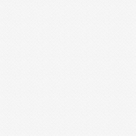
d
a
k
미
프
진
코
리
아
m.
m
a
r
o
6
3.
c
o
m
청
주
출
.
장
.