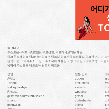
링크타고
주소모음사이트, 무료웹툰, 무료성인, 무료다시보기등 제공
링크문 보배링크 링크나라 링크맨 링크맵 링크사랑 노리월드 링크판 여기여 토렌트
판 링크판 모이자주소 고링크 주소파워 세븐링크 링크맥 링크라이브 링크버블 
방망이 주소모음 레드모아 링크와 링크온
성인
웹툰 망가
토
AVvkq
dpsxns
qj
19ahdk
qmfForxns
Wk
sjaksqhkektzja
akskxns
xh
Rhcqka
wpdlaksk
xh
gksrnrdiehddms rnrtksdiehd
glxhal
xh
snskspt
dudnzhalrtm
xh
ghkdwlsdl
gldyql
xh