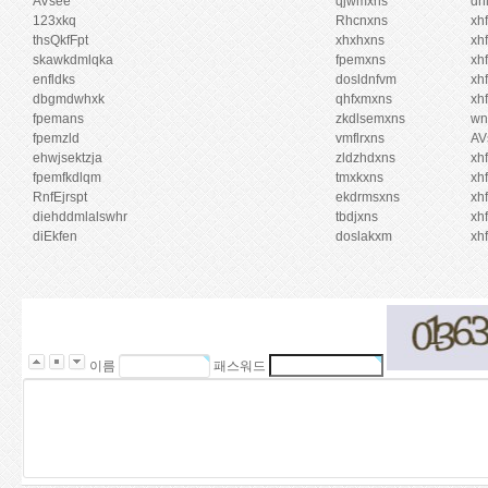
AVsee
qjwmxns
dn
123xkq
Rhcnxns
xh
thsQkfFpt
xhxhxns
xh
skawkdmlqka
fpemxns
xh
enfldks
dosldnfvm
xh
dbgmdwhxk
qhfxmxns
xh
fpemans
zkdlsemxns
wn
fpemzld
vmflrxns
AV
ehwjsektzja
zldzhdxns
xh
fpemfkdlqm
tmxkxns
xh
RnfEjrspt
ekdrmsxns
xh
diehddmlalswhr
tbdjxns
xh
diEkfen
doslakxm
xh
o
n
n
e
w
이름
패스워드
s
e
u
r
o
m