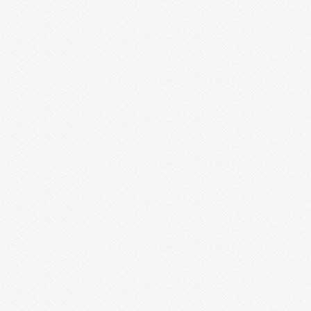
m
n
3
2
0.
c
o
m
밍
키
넷
갱
신
비
아
랭
킹
m
i
k
o
1
1
4
비