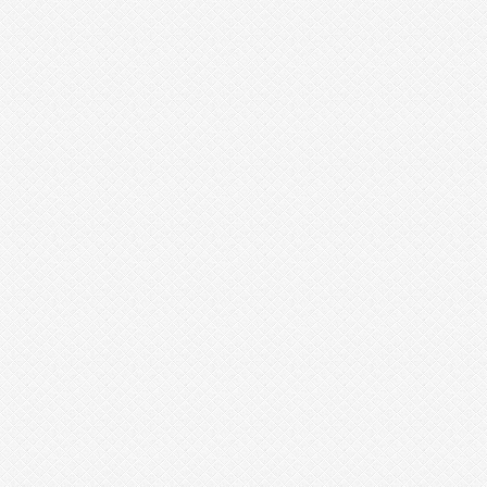
아
탑-
프
릴
리
지
구
입
비
아
탑-
시
알
리
스
구
입
v
y
u
1
2
3
r
u