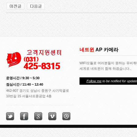
i
f
e
g
y
n
m.
m
g
네트윈
AP 카메라
s
8
8
WIFI모듈로 여러분들이 원하는 유비
0.
세계로 네트윈이 함께 하겠습니다..
c
운영시간 / 9:30 ~ 5:30
o
Follow me
to be notified for update
m
점심시간 / 11:40 ~ 12:40
비
462-807 경기도 성남시 중원구 사기막골로
아
10번길 15 서울샤프중공업 4층
3
6
5
w
w
w.
k