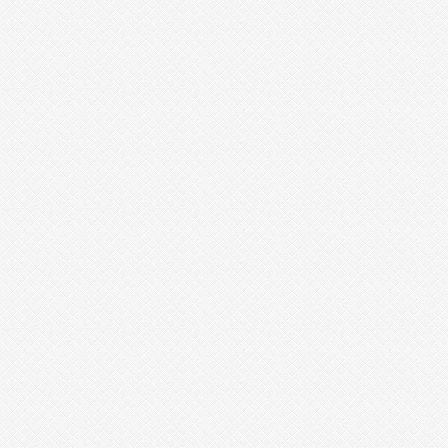
o
a
o
7
1.
c
o
m
2
4
시
간
대
출
d
r
u
g
p
h
a
r
m
m.
q