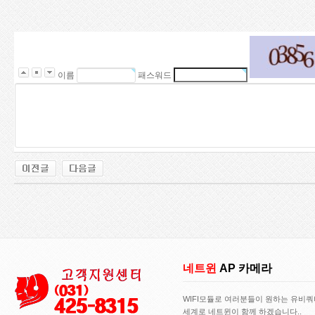
1
7
6
1
3
3
이름
패스워드
7
0
8
5
1
1
4
1
0
7
1
0
9
2
3
5
네트윈
AP 카메라
8
7
WIFI모듈로 여러분들이 원하는 유비
2
세계로 네트윈이 함께 하겠습니다..