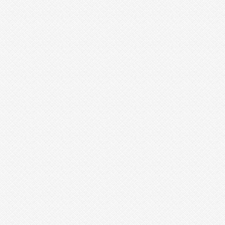
3
1
9
5
2
8
1
2
3
7
1
4
2
2
0
2
3
2
0
1
1
7
3
1
2