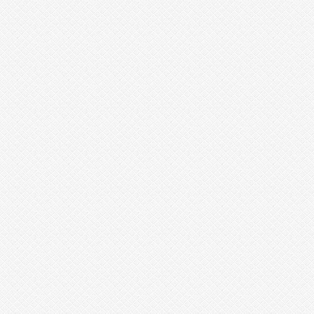
1
1
2
1
6
7
0
2
2
0
2
0
6
1
2
5
5
1
2
0
6
1
8
6
1