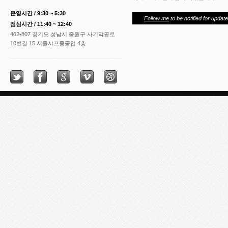
3
3
운영시간 / 9:30 ~ 5:30
Follow me
to be notified for update
2
점심시간 / 11:40 ~ 12:40
5
462-807 경기도 성남시 중원구 사기막골로
9
10번길 15 서울샤프중공업 4층
1
9
8
1
6
0
2
7
8
2
3
1
0
5
1
3
6
1
5
6