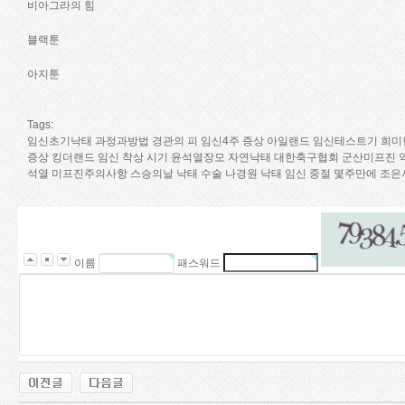
비아그라의 힘
블랙툰
아지툰
Tags:
임신초기낙태 과정과방법
경관의 피
임신4주 증상
아일랜드
임신테스트기 희미
증상
킹더랜드
임신 착상 시기
윤석열장모
자연낙태
대한축구협회
군산미프진 
석열
미프진주의사항
스승의날
낙태 수술
나경원
낙태 임신 중절 몇주만에
조은
이름
패스워드