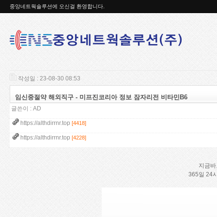
중앙네트웍솔루션에 오신걸 환영합니다.
작성일 : 23-08-30 08:53
임신중절약 해외직구 - 미프진코리아 정보 잠자리전 비타민B6
글쓴이 :
AD
https://althdirrnr.top
[4418]
https://althdirrnr.top
[4228]
지금바
365일 2