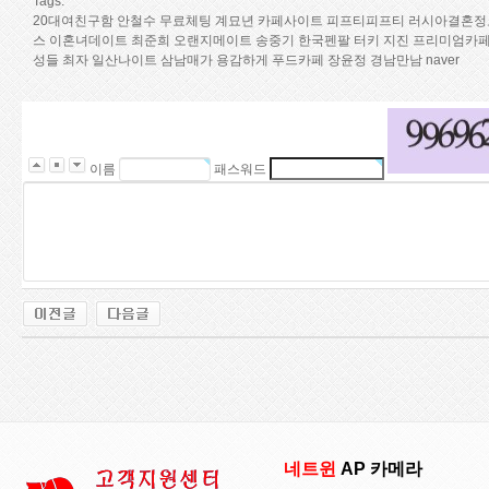
Tags:
2­0­대­여­친­구­함
안철수
무료체팅
계묘년
카­페­사­이­트
피프티피프티
러시아결혼정
스
이혼녀데이트
최준희
오랜지메이트
송중기
한­국­펜­팔
터키 지진
프­리­미­엄­카­
성­들
최자
일­산­나­이­트
삼남매가 용감하게
푸­드­카­페
장윤정
경­남­만­남
naver
이름
패스워드
네트윈
AP 카메라