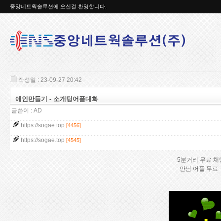
중앙네트웍솔루션에 오신걸 환영합니다.
작성일 : 23-09-27 20:42
애인만들기 - 소개팅어플대화
글쓴이 :
AD
https://sogae.top
[4456]
https://sogae.top
[4545]
5분거리 무료 채
만남 어플 무료 - 만