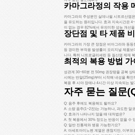
카마그라정의 작용 
카마그라의 주성분인 실데나필 시트르산염은 P
을 유도하는 원리입니다. 효과 지속시간은 4~
이 없는 경우 82%에서 유의미한 성능 개선을
장단점 및 타 제품 
카마그라의 가장 큰 장점은 비아그라와 동등한 효
등 경미한 부작용 발생률이 오리지널 제품보다 
니다. 특히 니트로글리세린 등 질산염 제재
최적의 복용 방법 
성관계 30~60분 전 50mg 권장량을 공복
시에는 반알(25mg)부터 시작해 내성을 확인
복용 후 시야 장애나 4시간 이상 지속되는 발
자주 묻는 질문(Q
Q: 음주 후에도 복용해도 될까요?
A: 소량 음주(1~2잔)는 가능하나, 과도한 
Q: 효과가 나타나지 않을 때 대처법은?
A: 첫 복용에서 30% 정도는 반응이 없을 수
Q: 일반 진통제와 병용 가능한가요?
A: 아세트아미노펜 계열은 괜찮지만, 이부프