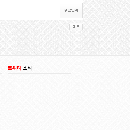
트위터
소식
다
국