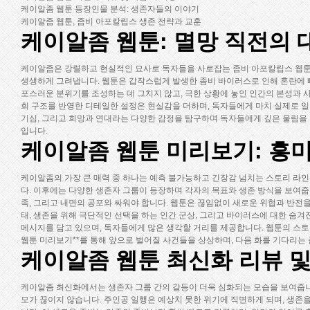
케이알좀 웹툰 등장인물 분석: 생존자들의 이야기
케이알좀 웹툰, 좀비 아포칼립스 생존 전략과 교훈
케이알좀 웹툰: 멸망 직전의
케이알좀은 강렬하고 현실적인 묘사로 독자들을 사로잡는 좀비 아포칼립스 웹툰
생생하게 그려냅니다. 웹툰은 갑작스럽게 발생한 좀비 바이러스로 인해 혼란에 빠
포스러운 분위기를 조성하는 데 그치지 않고, 극한 상황에 놓인 인간의 본성과 
회 구조를 반영한 디테일한 설정은 현실감을 더하며, 독자들에게 마치 실제로 일
기심, 그리고 희망과 연대라는 다양한 감정을 탐구하며 독자들에게 깊은 울림을 
입니다.
케이알좀 웹툰 미리보기: 흥
케이알좀의 가장 큰 매력 중 하나는 예측 불가능하고 긴장감 넘치는 스토리 라
다. 이후에는 다양한 생존자 그룹이 등장하며 각자의 목표와 생존 방식을 보여줍
족, 그리고 내면의 공포와 싸워야 합니다. 웹툰은 끊임없이 새로운 위협과 반전
태, 생존을 위해 극단적인 선택을 하는 인간 군상, 그리고 바이러스에 대한 숨겨
메시지를 담고 있으며, 독자들에게 많은 생각할 거리를 제공합니다. 웹툰의 스토
웹툰 미리보기**를 통해 앞으로 벌어질 사건들을 상상하며, 다음 화를 기다리는
케이알좀 웹툰 최신화 리뷰 및
케이알좀 최신화에서는 생존자 그룹 간의 갈등이 더욱 심화되는 모습을 보여줍니다
모가 끊이지 않습니다. 주인공 일행은 예상치 못한 위기에 직면하게 되며, 생존