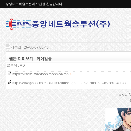
중앙네트웍솔루션에 오신걸 환영합니다.
작성일 : 26-06-07 05:43
웹툰 미리보기 - 케이알좀
글쓴이 :
AD
https://krzom_webtoon.toonmoa.top
[5]
http://www.goodcns.co.kr/html2/bbs/logout.php?url=https://krzom_webtoo…
뉴토끼/