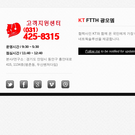
KT
FTTH 광모뎀
협력사인 KT와 함께 온 국민에게 가장
네트웍솔루션을 제공합니다.
운영시간 / 9:30 ~ 5:30
Follow me
to be notified for update
점심시간 / 11:40 ~ 12:40
본사/연구소 : 경기도 안양시 동안구 흥안대로
415, 1134호(평촌동, 두산벤처다임)