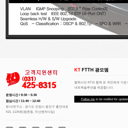
KT
FTTH 광모뎀
협력사인 KT와 함께 온 국민에게 가장
네트웍솔루션을 제공합니다.
운영시간 / 9:30 ~ 5:30
Follow me
to be notified for update
점심시간 / 11:40 ~ 12:40
본사/연구소 : 경기도 안양시 동안구 흥안대로
415, 1134호(평촌동, 두산벤처다임)